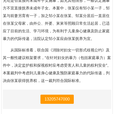
无论是否直接向未成年子女施暴，如无其他情形，一般认定施暴
方不宜直接抚养未成年子女。本案中，张某仅有邹小某一子，邹
某与前妻另育有一子，加之邹小某在张某、邹某分居后一直居住
在张某父母家，由外公、外婆、舅舅等照顾日常生活起居，已适
应了目前的生活、学习环境，为有利于儿童身心健康及防止家庭
暴力的代际传递，法院认定邹小某应由张某抚养为宜。
从国际标准看，联合国《消除对妇女一切形式歧视公约》及
其一般性建议框架要求，“在针对妇女的暴力（包括家庭暴力）案
件中，决定监护权和探视权时应考虑受害人和儿童的权利安全”。
本案裁判中考虑到儿童身心健康及预防家庭暴力的代际传递，判
决由张某获得抚养权，这一裁判符合国际标准。
13205747000