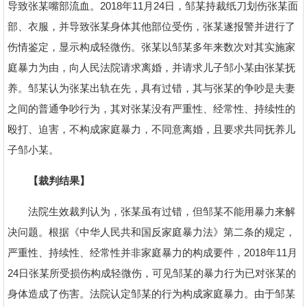
导致张某嘴部流血。2018年11月24日，邹某持裁纸刀划伤张某面
部、衣服，并导致张某身体其他部位受伤，张某遂报警并进行了
伤情鉴定，显示构成轻微伤。张某以邹某多年来数次对其实施家
庭暴力为由，向人民法院请求离婚，并请求儿子邹小某由张某抚
养。邹某认为张某出轨在先，具有过错，其与张某的争吵是夫妻
之间的普通争吵行为，其对张某没有严重性、经常性、持续性的
殴打、迫害，不构成家庭暴力，不同意离婚，且要求共同抚养儿
子邹小某。
【裁判结果】
法院生效裁判认为，张某虽有过错，但邹某不能用暴力来解
决问题。根据《中华人民共和国反家庭暴力法》第二条的规定，
严重性、持续性、经常性并非家庭暴力的构成要件，2018年11月
24日张某所受损伤构成轻微伤，可见邹某的暴力行为已对张某的
身体造成了伤害。法院认定邹某的行为构成家庭暴力。由于邹某