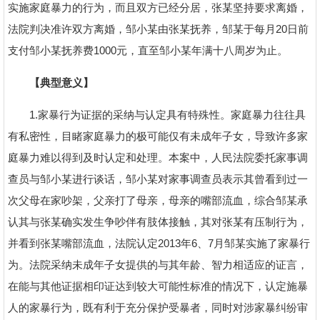
实施家庭暴力的行为，而且双方已经分居，张某坚持要求离婚，
法院判决准许双方离婚，邹小某由张某抚养，邹某于每月20日前
支付邹小某抚养费1000元，直至邹小某年满十八周岁为止。
【典型意义】
1.家暴行为证据的采纳与认定具有特殊性。家庭暴力往往具
有私密性，目睹家庭暴力的极可能仅有未成年子女，导致许多家
庭暴力难以得到及时认定和处理。本案中，人民法院委托家事调
查员与邹小某进行谈话，邹小某对家事调查员表示其曾看到过一
次父母在家吵架，父亲打了母亲，母亲的嘴部流血，综合邹某承
认其与张某确实发生争吵伴有肢体接触，其对张某有压制行为，
并看到张某嘴部流血，法院认定2013年6、7月邹某实施了家暴行
为。法院采纳未成年子女提供的与其年龄、智力相适应的证言，
在能与其他证据相印证达到较大可能性标准的情况下，认定施暴
人的家暴行为，既有利于充分保护受暴者，同时对涉家暴纠纷审