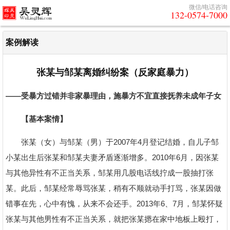
微信/电话咨询
132-0574-7000
案例解读
张某与邹某离婚纠纷案（反家庭暴力）
——受暴方过错并非家暴理由，施暴方不宜直接抚养未成年子女
【基本案情】
张某（女）与邹某（男）于2007年4月登记结婚，自儿子邹
小某出生后张某和邹某夫妻矛盾逐渐增多。2010年6月，因张某
与其他异性有不正当关系，邹某用几股电话线拧成一股抽打张
某。此后，邹某经常辱骂张某，稍有不顺就动手打骂，张某因做
错事在先，心中有愧，从来不会还手。2013年6、7月，邹某怀疑
张某与其他男性有不正当关系，就把张某摁在家中地板上殴打，